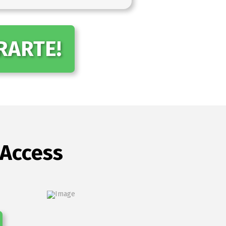
RARTE!
 Access