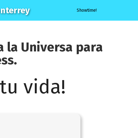
onterrey
Showtime!
a la
Universa
para
ess
.
tu vida!