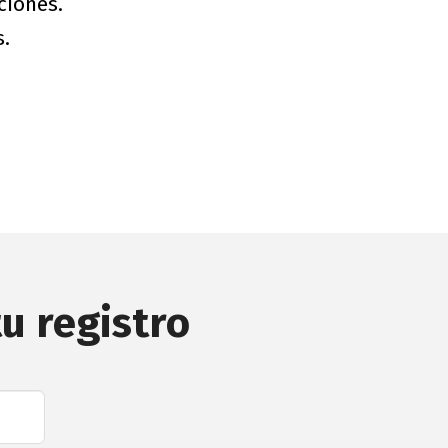
ciones.
s.
u registro