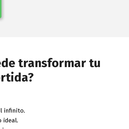
ede transformar tu
ertida?
 infinito.
 ideal.