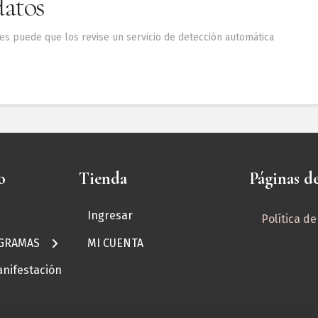
datos
tes puede que los revise un servicio de detección automática
o
Tienda
Páginas d
Ingresar
Política d
GRAMAS
gica
MI CUENTA
nifestación
ridas que
amá