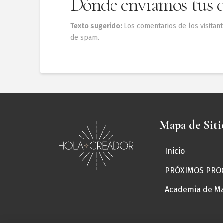
Dónde enviamos tus 
Texto sugerido:
Los comentarios de los visitan
de spam.
Mapa de Siti
Inicio
← Volver
PRÓXIMOS PRO
Escritura Má
Academia de Ma
Sana las He
Ocasionó M