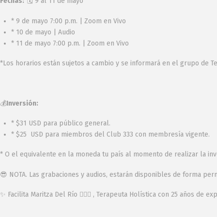
Fechas:
🗓 9 al 11 de mayo
* 9 de mayo 7:00 p.m. | Zoom en Vivo
* 10 de mayo | Audio
* 11 de mayo 7:00 p.m. | Zoom en Vivo
*Los horarios están sujetos a cambio y se informará en el grupo de 
💰
Inversión:
* $31 USD para público general.
* $25 USD para miembros del Club 333 con membresía vigente.
* O el equivalente en la moneda tu país al momento de realizar la inv
😎 NOTA. Las grabaciones y audios, estarán disponibles de forma pe
✨ Facilita Maritza Del Río 🧚🏻‍♀ , Terapeuta Holística con 25 años de