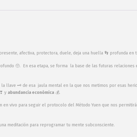
resente, afectiva, protectora, duele, deja una huella 👣 profunda en t
fundo 🥺. En esa etapa, se forma la base de las futuras relaciones en 
 la llave 🗝 de esa jaula mental en la que nos metimos por esas herid
❣ y
abundancia económica
💰.
om en vivo para seguir el protocolo del Método Yuen que nos permitirá
n una meditación para reprogramar tu mente subconsciente.