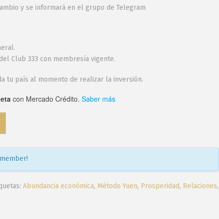
 cambio y se informará en el grupo de Telegram
eral.
el Club 333 con membresía vigente.
a tu país al momento de realizar la inversión.
jeta
con Mercado Crédito.
Saber más
 member!
iquetas:
Abundancia económica
,
Método Yuen
,
Prosperidad
,
Relaciones
,