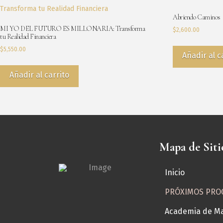
Abriendo Caminos
MI YO DEL FUTURO ES MILLONARIA: Transforma
$
2,600.00
tu Realidad Financiera
$
5,550.00
Añadir al c
Añadir al carrito
Mapa de Siti
Inicio
← Volver
PRÓXIMOS PRO
Escritura Má
Academia de Ma
Sana las He
Ocasionó M