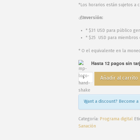
*Los horarios están sujetos a
💰
Inversión:
* $31 USD para público gen
* $25 USD para miembros d
* O el equivalente en la moned
Hasta 12 pagos sin tar
Sana
Añadir al carrito
las
Heridas
que
Want a discount? Become a
Ocasionó
Mamá
cantidad
Categoría:
Programa digital
Et
Sanación