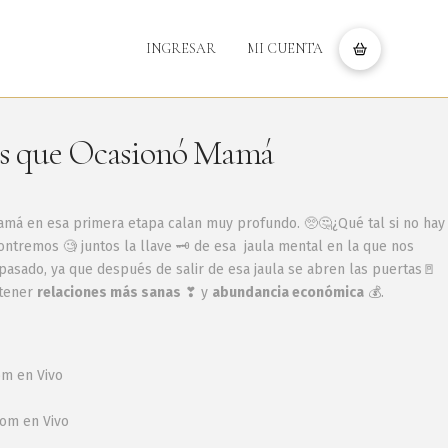
INGRESAR
MI CUENTA
as que Ocasionó Mamá
mamá en esa primera etapa calan muy profundo. 🥺🤔¿Qué tal si no hay
ontremos 🧐 juntos la llave 🗝 de esa jaula mental en la que nos
pasado, ya que después de salir de esa jaula se abren las puertas🚪
 tener
relaciones más sanas
❣ y
abundancia económica
💰.
om en Vivo
oom en Vivo