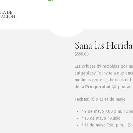
IA DE
TACIÓN
Sana las Herid
$
555.00
Las críticas 🤯 recibidas por 
culpables? Te invito a que enc
metimos por esas heridas del 
de la
Prosperidad
🤩, podrás
Fechas:
🗓 9 al 11 de mayo
* 9 de mayo 7:00 p.m. | Zo
* 10 de mayo | Audio
* 11 de mayo 7:00 p.m. | Z