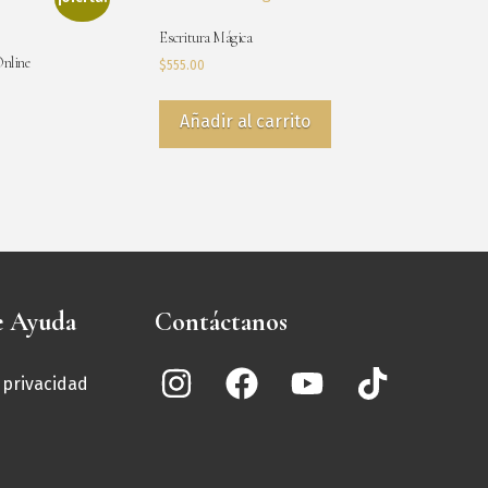
Escritura Mágica
Online
$
555.00
Añadir al carrito
e Ayuda
Contáctanos
e privacidad