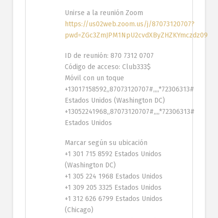
Unirse a la reunión Zoom
https://us02web.zoom.us/j/87073120707?
pwd=ZGc3ZmJPM1NpU2cvdXByZHZKYmczdz09
ID de reunión: 870 7312 0707
Código de acceso: Club333$
Móvil con un toque
+13017158592,,87073120707#,,,,*72306313#
Estados Unidos (Washington DC)
+13052241968,,87073120707#,,,,*72306313#
Estados Unidos
Marcar según su ubicación
+1 301 715 8592 Estados Unidos
(Washington DC)
+1 305 224 1968 Estados Unidos
+1 309 205 3325 Estados Unidos
+1 312 626 6799 Estados Unidos
(Chicago)